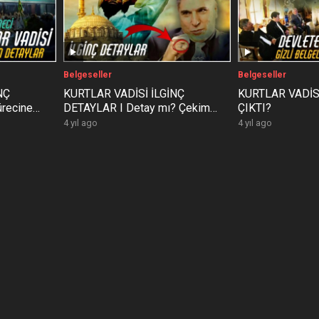
Belgeseller
Belgeseller
NÇ
KURTLAR VADİSİ İLGİNÇ
KURTLAR VADİS
recine
DETAYLAR I Detay mı? Çekim
ÇIKTI?
önderme
hatası mı?
4 yıl ago
4 yıl ago