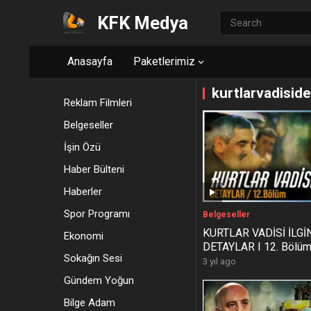
KFK Medya
Anasayfa
Paketlerimiz
kurtlarvadiside
Reklam Filmleri
Belgeseller
İşin Özü
Haber Bülteni
Haberler
Spor Programı
Belgeseller
KURTLAR VADİSİ İLGİ
Ekonomi
DETAYLAR I 12. Bölü
Sokağın Sesi
3 yıl ago
Gündem Yoğun
Bilge Adam