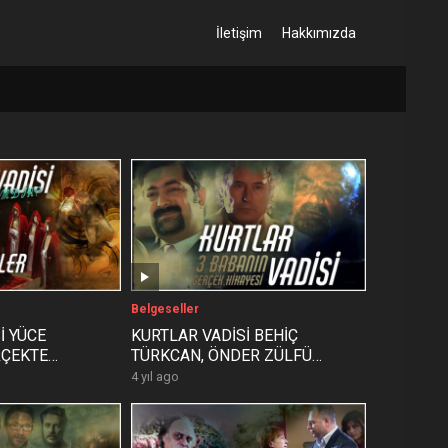
İletişim
Hakkımızda
Belgeseller
İ YÜCE
KURTLAR VADİSİ BEHİÇ
RÇEKTE
TÜRKCAN, ÖNDER ZÜLFÜ
KOŞAR ve BARIŞ BULMAZ’IN
4 yıl ago
GERÇEK HİKAYESİ