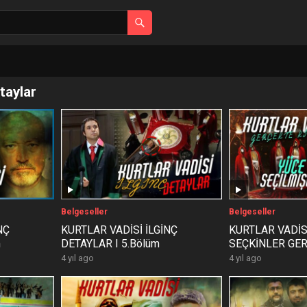
taylar
Belgeseller
Belgeseller
NÇ
KURTLAR VADİSİ İLGİNÇ
KURTLAR VADİS
m
DETAYLAR I 5.Bölüm
SEÇKİNLER GE
KİMLERDİR ?
4 yıl ago
4 yıl ago