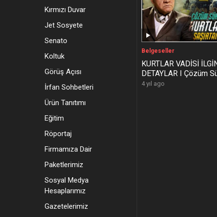
Kırmızı Duvar
Jet Sosyete
Senato
Belgeseller
Koltuk
KURTLAR VADİSİ İLGİ
Görüş Açısı
DETAYLAR I Çözüm Sü
Yıllar Önce Yapılan G
4 yıl ago
İrfan Sohbetleri
Ürün Tanıtımı
Eğitim
Röportaj
Firmamıza Dair
Paketlerimiz
Sosyal Medya
Hesaplarımız
Gazetelerimiz