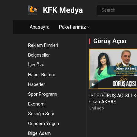
KFK Medya
Anasayfa
Paketlerimiz
Görüş Açısı
Reklam Filmleri
Belgeseller
İşin Özü
Haber Bülteni
Haberler
Spor Programı
İŞTE GÖRÜŞ AÇISI I 
Okan AKBAŞ
Ekonomi
3 yıl ago
Sokağın Sesi
Gündem Yoğun
Bilge Adam