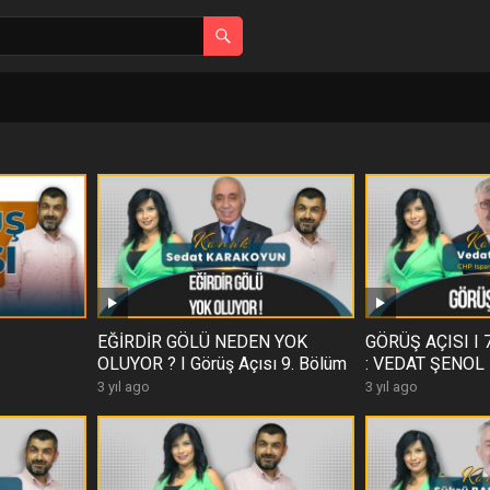
EĞİRDİR GÖLÜ NEDEN YOK
GÖRÜŞ AÇISI I 
OLUYOR ? I Görüş Açısı 9. Bölüm
: VEDAT ŞENOL
3 yıl ago
3 yıl ago