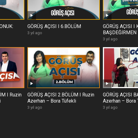
KONUK:
GÖRÜŞ AÇISI I 6.BÖLÜM
GÖRÜŞ AÇISI I K
BAŞDEĞİRMEN I
3 yıl ago
3 yıl ago
M I Ruzin
GÖRÜŞ AÇISI 2.BÖLÜM I Ruzin
GÖRÜŞ AÇISI BA
i
Azerhan – Bora Tüfekli
Azerhan – Bora 
3 yıl ago
3 yıl ago