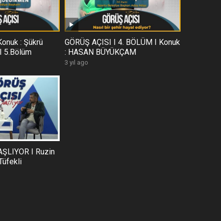
onuk : Şükrü
GÖRÜŞ AÇISI I 4. BÖLÜM I Konuk
 5.Bölüm
: HASAN BÜYÜKÇAM
3 yıl ago
ŞLIYOR I Ruzin
Tüfekli