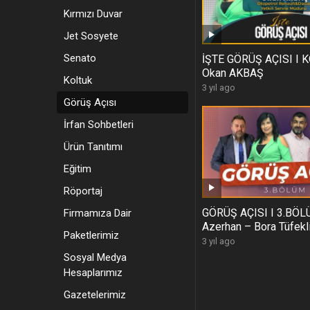
Kırmızı Duvar
Jet Sosyete
Senato
İŞTE GÖRÜŞ AÇISI I 
Okan AKBAŞ
Koltuk
3 yıl ago
Görüş Açısı
İrfan Sohbetleri
Ürün Tanıtımı
Eğitim
Röportaj
GÖRÜŞ AÇISI I 3.BÖLÜ
Firmamıza Dair
Azerhan – Bora Tüfekl
Paketlerimiz
3 yıl ago
Sosyal Medya
Hesaplarımız
Gazetelerimiz