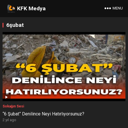
KFK Medya
MENU
6şubat
Sokağın Sesi
“6 Şubat” Denilince Neyi Hatırlıyorsunuz?
2 yıl ago