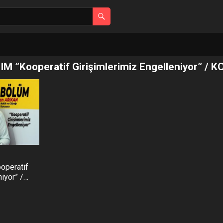
M ”Kooperatif Girişimlerimiz Engelleniyor” / K
operatif
iyor” /
oltuk