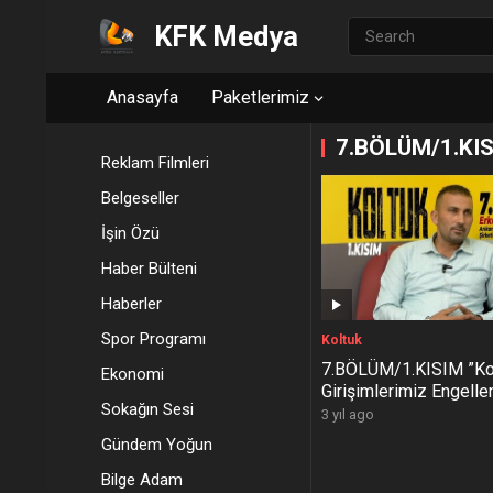
KFK Medya
Anasayfa
Paketlerimiz
7.BÖLÜM/1.KISI
Reklam Filmleri
Belgeseller
İşin Özü
Haber Bülteni
Haberler
Spor Programı
Koltuk
7.BÖLÜM/1.KISIM ”Ko
Ekonomi
Girişimlerimiz Engellen
Sokağın Sesi
KOLTUK – #ısparta #k
3 yıl ago
Gündem Yoğun
Bilge Adam