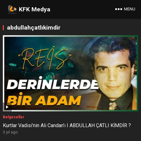
KFK Medya
MENU
abdullahçatlıkimdir
Belgeseller
Kurtlar Vadisi’nin Ali Candan’ı I ABDULLAH ÇATLI KİMDİR ?
3 yıl ago