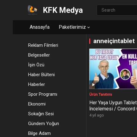
KFK Medya
Anasayfa
Paketlerimiz
anneiçintablet
Reklam Filmleri
Belgeseller
İşin Özü
Haber Bülteni
Haberler
Spor Programı
Ürün Tanıtımı
Her Yaşa Uygun Tablet
Ekonomi
İncelemesi / Concord
Sokağın Sesi
SmartPad – Hem Tel
4 yıl ago
Tablet / KAÇMAZ !!
Gündem Yoğun
Bilge Adam