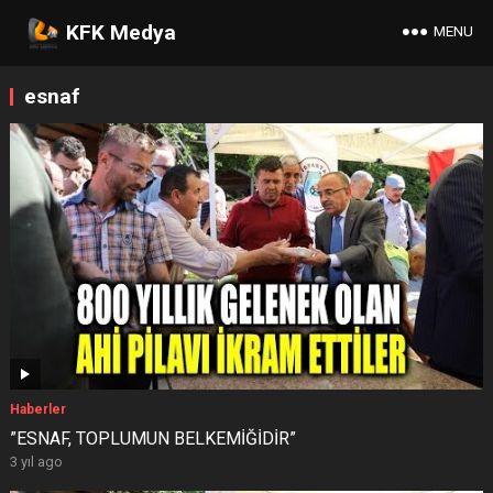
KFK Medya
MENU
esnaf
Haberler
”ESNAF, TOPLUMUN BELKEMİĞİDİR”
3 yıl ago