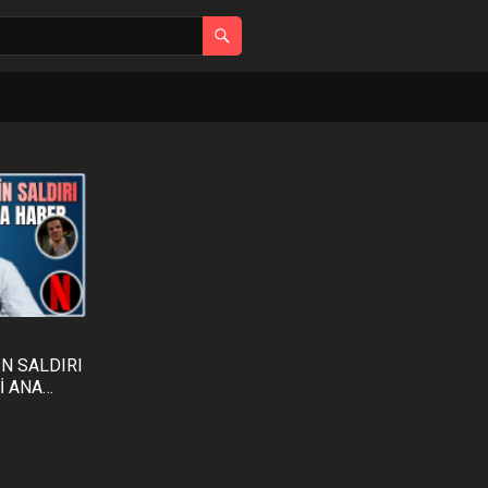
N SALDIRI
İ ANA
lüm- /