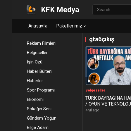
KFK Medya
Anasayfa
Paketlerimiz
gta6çıkış
Reklam Filmleri
Belgeseller
İşin Özü
Haber Bülteni
Haberler
Spor Programı
Belgeseller
TÜRK BAYRAĞINA HAİ
Ekonomi
/ OYUN VE TEKNOLOJ
Sokağın Sesi
HABER BÜLTENİ -4.Bö
4 yıl ago
R/Place Nedir ?
Gündem Yoğun
Bilge Adam