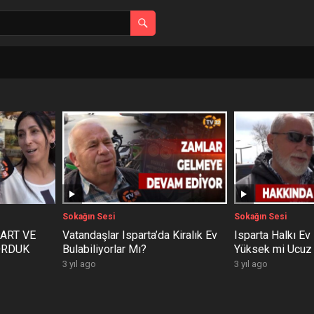
Sokağın Sesi
Sokağın Sesi
ART VE
Vatandaşlar Isparta’da Kiralık Ev
Isparta Halkı Ev 
ORDUK
Bulabiliyorlar Mı?
Yüksek mi Ucuz
3 yıl ago
3 yıl ago