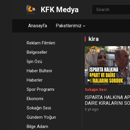
KFK Medya
Anasayfa
Paketlerimiz
kira
Reklam Filmleri
Belgeseller
İşin Özü
Haber Bülteni
Haberler
Spor Programı
Sokağın Sesi
ISPARTA HALKINA AP
Ekonomi
DAİRE KİRALARINI S
Sokağın Sesi
3 yıl ago
Gündem Yoğun
Bilge Adam