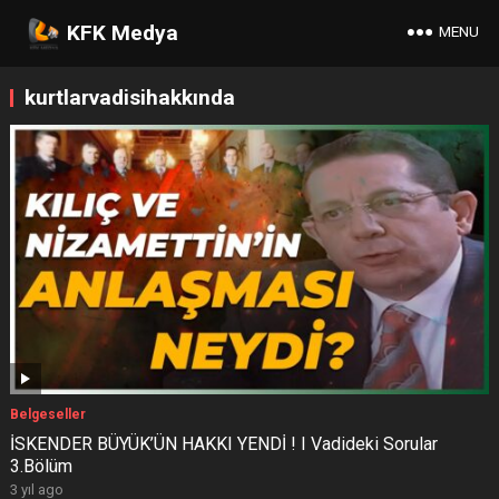
KFK Medya
MENU
kurtlarvadisihakkında
Belgeseller
İSKENDER BÜYÜK’ÜN HAKKI YENDİ ! I Vadideki Sorular
3.Bölüm
3 yıl ago