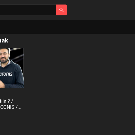
mak
ılır ? /
CONIS /