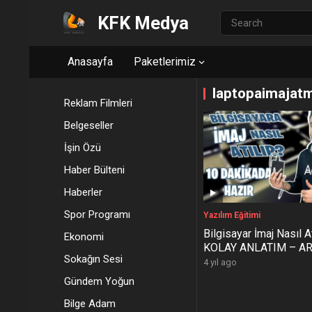
KFK Medya
Anasayfa
Paketlerimiz
laptopaimajat
Reklam Filmleri
Belgeseller
İşin Özü
Haber Bülteni
Haberler
Spor Programı
Yazılım Eğitimi
Bilgisayar İmaj Nasıl At
Ekonomi
KOLAY ANLATIM – AR
Sokağın Sesi
10 Dakikada HAZIR !!
4 yıl ago
Gündem Yoğun
Bilge Adam