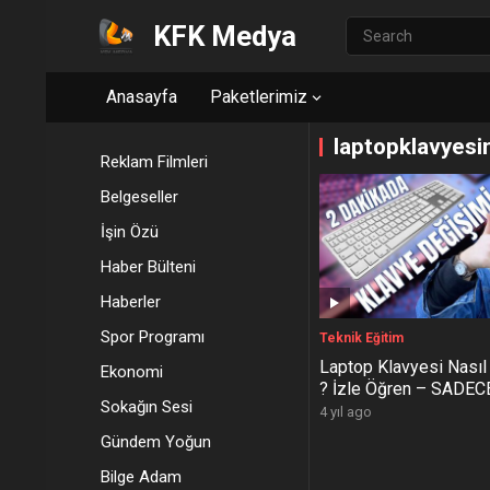
KFK Medya
Anasayfa
Paketlerimiz
laptopklavyesin
Reklam Filmleri
Belgeseller
İşin Özü
Haber Bülteni
Haberler
Spor Programı
Teknik Eğitim
Laptop Klavyesi Nasıl D
Ekonomi
? İzle Öğren – SADEC
Sokağın Sesi
DAKİKADA !
4 yıl ago
Gündem Yoğun
Bilge Adam