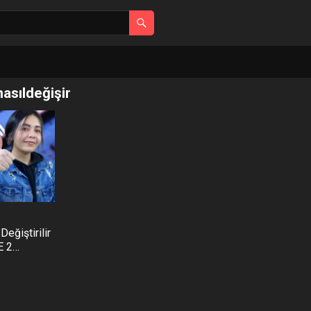
asıldeğişir
eğiştirilir
E 2