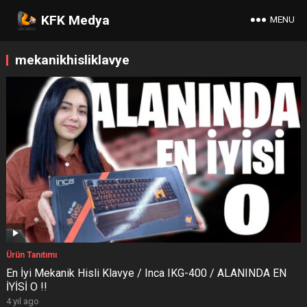
KFK Medya
MENU
mekanikhisliklavye
Ürün Tanıtımı
En İyi Mekanik Hisli Klavye / Inca IKG-400 / ALANINDA EN
İYİSİ O !!
4 yıl ago