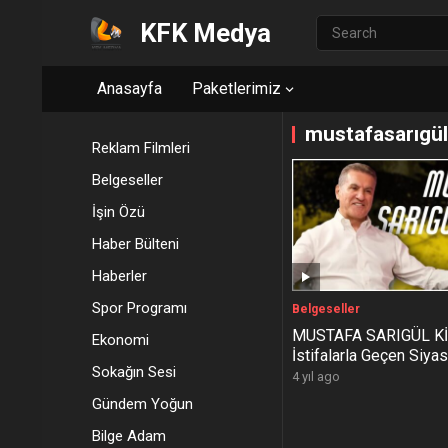
KFK Medya
Anasayfa
Paketlerimiz
mustafasarıgül
Reklam Filmleri
Belgeseller
İşin Özü
Haber Bülteni
Haberler
Spor Programı
Belgeseller
MUSTAFA SARIGÜL Kİ
Ekonomi
İstifalarla Geçen Siya
Sokağın Sesi
4 yıl ago
Gündem Yoğun
Bilge Adam