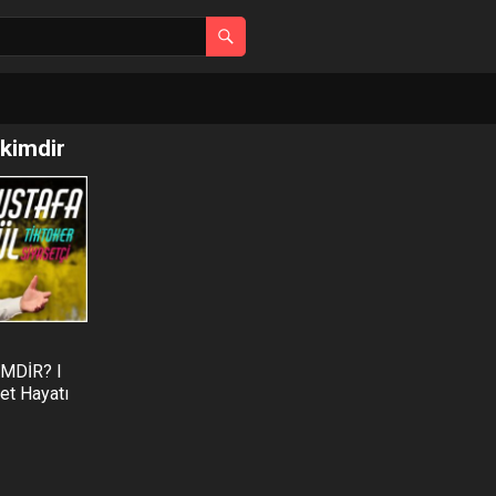
kimdir
MDİR? I
set Hayatı