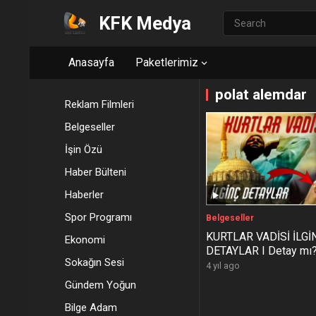
KFK Medya
Anasayfa
Paketlerimiz
polat alemdar
Reklam Filmleri
Belgeseller
İşin Özü
Haber Bülteni
Haberler
Spor Programı
Belgeseller
KURTLAR VADİSİ İLGİ
Ekonomi
DETAYLAR I Detay mı
Sokağın Sesi
hatası mı?
4 yıl ago
Gündem Yoğun
Bilge Adam