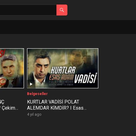
Belgeseller
NÇ
KURTLAR VADİSİ POLAT
? Çekim
ALEMDAR KİMDİR? I Esas
Adamlar Part 1
4 yıl ago