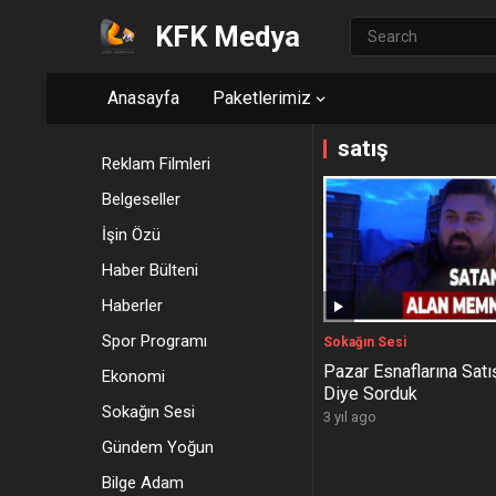
KFK Medya
Anasayfa
Paketlerimiz
satış
Reklam Filmleri
Belgeseller
İşin Özü
Haber Bülteni
Haberler
Spor Programı
Sokağın Sesi
Pazar Esnaflarına Satış
Ekonomi
Diye Sorduk
Sokağın Sesi
3 yıl ago
Gündem Yoğun
Bilge Adam