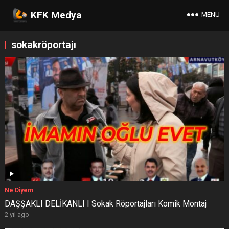
KFK Medya
MENU
sokakröportajı
Ne Diyem
DAŞŞAKLI DELİKANLI I Sokak Röportajları Komik Montaj
2 yıl ago