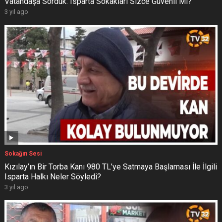
Vatandaşa Sorduk. Isparta Sokakları Sizce Güvenli Mi?
3 yıl ago
Sokağın Sesi
Kızılay’ın Bir Torba Kanı 980 TL’ye Satmaya Başlaması İle İlgili
Isparta Halkı Neler Söyledi?
3 yıl ago