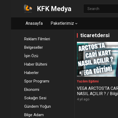
KFK Medya
Anasayfa
Paketlerimiz
ticaretdersi
Reklam Filmleri
Belgeseller
İşin Özü
Haber Bülteni
Haberler
Spor Programı
Yazılım Eğitimi
VEGA ARCTOS’TA CAR
Ekonomi
NASIL AÇILIR ? / Bilg
Sokağın Sesi
Hospital Akademi – A
4 yıl ago
Eğitimi
Gündem Yoğun
Bilge Adam