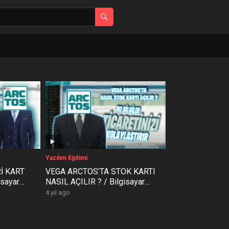
Yazılım Eğitimi
İ KART
VEGA ARCTOS’TA STOK KARTI
isayar
NASIL AÇILIR ? / Bilgisayar
rctos
Hospital Akademi – Arctos
4 yıl ago
Eğitimi