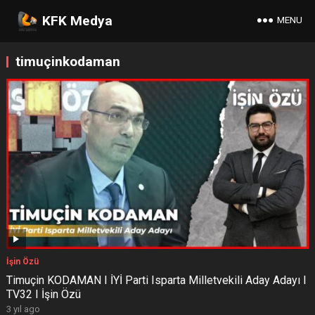
KFK Medya
MENU
timuçinkodaman
İşin Özü
Timuçin KODAMAN I İYİ Parti Isparta Milletvekili Aday Adayı I
TV32 I İşin Özü
3 yıl ago