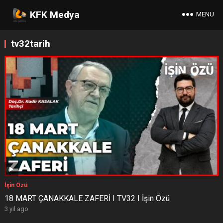
KFK Medya
MENU
tv32tarih
İşin Özü
18 MART ÇANAKKALE ZAFERİ I TV32 I İşin Özü
3 yıl ago