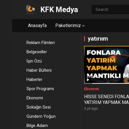
KFK Medya
Anasayfa
Paketlerimiz
yatırıım
Reklam Filmleri
Belgeseller
İşin Özü
Haber Bülteni
Haberler
Spor Programı
Ekonomi
HİSSE SENEDİ FONL
Ekonomi
YATIRIM YAPMAK MA
Sokağın Sesi
3 yıl ago
Gündem Yoğun
Bilge Adam