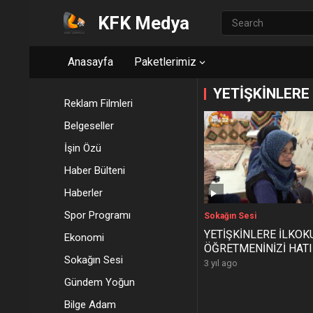
KFK Medya
Anasayfa
Paketlerimiz
YETİŞKİNLERE
Reklam Filmleri
Belgeseller
İşin Özü
Haber Bülteni
Haberler
Spor Programı
Sokağın Sesi
YETİŞKİNLERE İLKOK
Ekonomi
ÖĞRETMENİNİZİ HAT
Sokağın Sesi
MUSUNUZ DİYE SOR
3 yıl ago
Gündem Yoğun
Bilge Adam