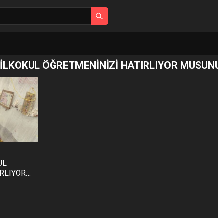
 İLKOKUL ÖĞRETMENİNİZİ HATIRLIYOR MUSUN
UL
IRLIYOR
DUK