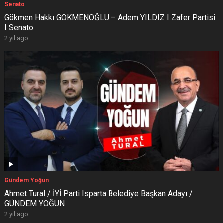
Senato
Gökmen Hakkı GÖKMENOĞLU – Adem YILDIZ I Zafer Partisi
I Senato
2 yıl ago
Gündem Yoğun
Ahmet Tural / İYİ Parti Isparta Belediye Başkan Adayı /
GÜNDEM YOĞUN
2 yıl ago