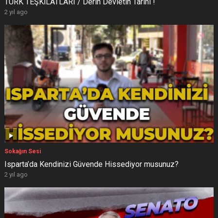
TÜRK TEŞKİLATLARI / Derin Devletin Tarihi !
2 yıl ago
Sokağın Sesi
Isparta’da Kendinizi Güvende Hissediyor musunuz?
2 yıl ago