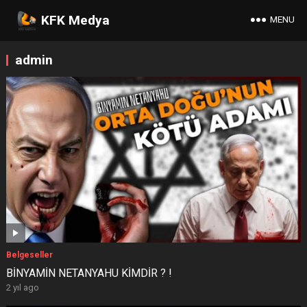
KFK Medya
MENU
admin
Belgeseller
BİNYAMİN NETANYAHU KİMDİR ? !
2 yıl ago