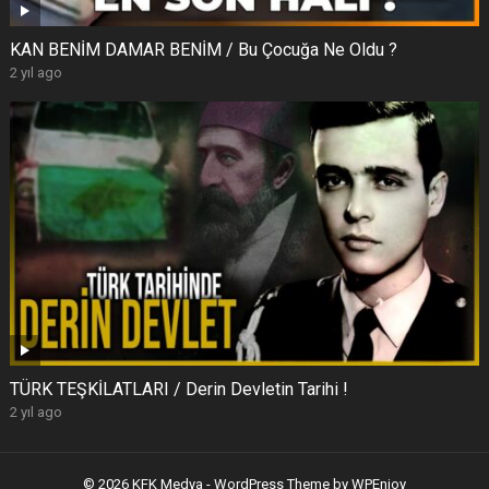
KAN BENİM DAMAR BENİM / Bu Çocuğa Ne Oldu ?
2 yıl ago
TÜRK TEŞKİLATLARI / Derin Devletin Tarihi !
2 yıl ago
© 2026 KFK Medya -
WordPress Theme
by
WPEnjoy