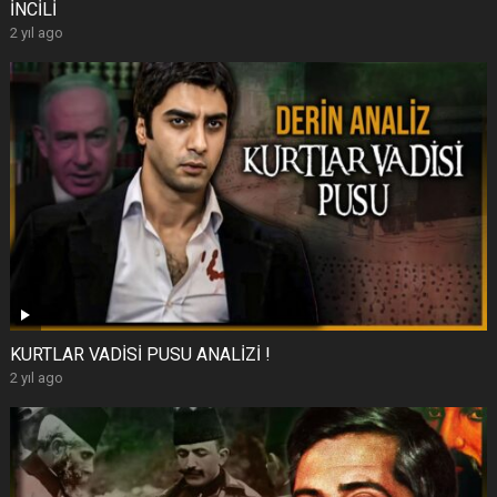
İNCİLİ
2 yıl ago
KURTLAR VADİSİ PUSU ANALİZİ !
2 yıl ago