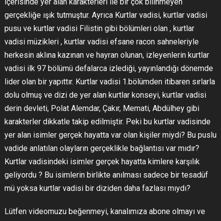
içerisinde yer alan karakterleri ile bir çok bilinmeyen
gerçekliğe ışık tutmuştur. Ayrıca Kurtlar vadisi, kurtlar vadisi
pusu ve kurtlar vadisi Filistin gibi bölümleri olan , kurtlar
vadisi müzikleri , kurtlar vadisi efsane racon sahneleriyle
herkesin aklına kazınan ve hayran olunan, izleyenlerin kurtlar
vadisi ilk 97 bölümü defalarca izlediği, yayınlandığı dönemde
lider olan bir yapıttır. Kurtlar vadisi 1.bölümden itibaren sırlarla
dolu olmuş ve dizi de yer alan kurtlar konseyi, kurtlar vadisi
derin devleti, Polat Alemdar, Çakır, Memati, Abdülhey gibi
karakterler dikkatle takip edilmiştir. Peki bu kurtlar vadisinde
yer alan isimler gerçek hayatta var olan kişiler miydi? Bu puslu
vadide anlatılan olayların gerçeklikle bağlantısı var mıdır?
Kurtlar vadisindeki isimler gerçek hayatta kimlere karşılık
geliyordu ? Bu isimlerin birlikte anılması sadece bir tesadüf
mü yoksa kurtlar vadisi bir diziden daha fazlası mıydı?
Lütfen videomuzu beğenmeyi, kanalımıza abone olmayı ve