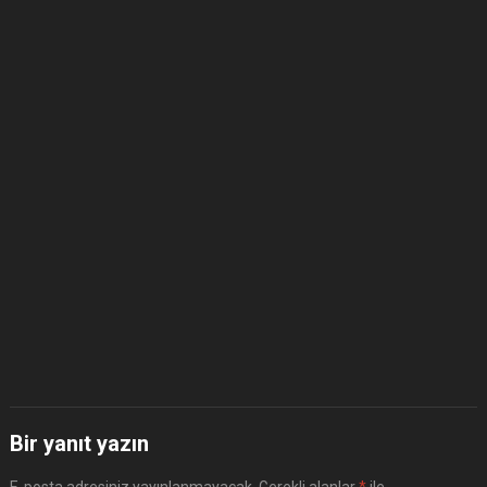
Bir yanıt yazın
E-posta adresiniz yayınlanmayacak.
Gerekli alanlar
*
ile