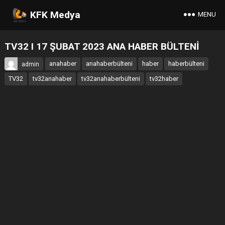
KFK Medya
MENU
TV32 I 17 ŞUBAT 2023 ANA HABER BÜLTENİ
anahaber
anahaberbülteni
haber
haberbülteni
admin
TV32
tv32anahaber
tv32anahaberbülteni
tv32haber