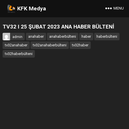
KFK Medya
MENU
TV32 I 25 ŞUBAT 2023 ANA HABER BÜLTENİ
anahaber
anahaberbülteni
haber
haberbülteni
admin
tv32anahaber
tv32anahaberbülteni
tv32haber
tv32haberbülteni