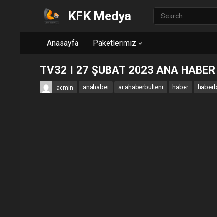
KFK Medya
Anasayfa
Paketlerimiz
TV32 I 27 ŞUBAT 2023 ANA HABER
anahaber
anahaberbülteni
haber
haberb
admin