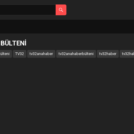
 BÜLTENİ
ülteni
TV32
tv32anahaber
tv32anahaberbülteni
tv32haber
tv32ha