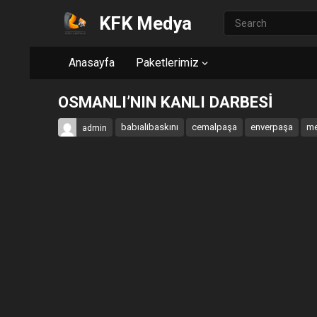
KFK Medya
Anasayfa
Paketlerimiz
OSMANLI’NIN KANLI DARBESİ
babıalibaskını
cemalpaşa
enverpaşa
me
admin