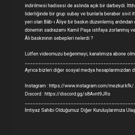
indirilmesi hadisesi de aslında açık bir darbeydi. İtt
liderliğinde bir grup subay ve bunlarla beraber sivil i
yeri olan Bâb-ı Âliye bir baskın düzenlemiş ardından 
dönemin sadrazamı Kamil Paşa istifaya zorlanmış ve 
Âli baskınının sebepleri nelerdi ?
Lütfen videomuzu beğenmeyi, kanalımıza abone olma
________________________________________
Ayrıca bizleri diğer sosyal medya hesaplarımızdan da
Instagram : https://www.instagram.com/mezkur.kfk/
Discord : https://discord.gg/s8Avnt9JRs
________________________________________
İmtiyaz Sahibi Olduğumuz Diğer Kuruluşlarımıza Ulaş