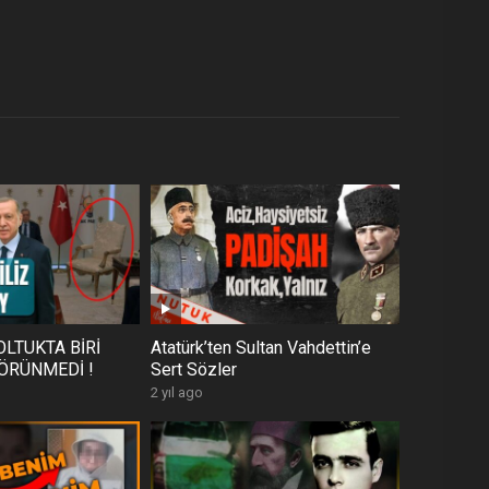
OLTUKTA BİRİ
Atatürk’ten Sultan Vahdettin’e
ÖRÜNMEDİ !
Sert Sözler
2 yıl ago