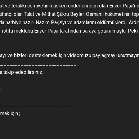
ihat ve terakki cemiyetinin askeri önderlerinden olan Enver Paşa’nı
ttihatçi olan Talat ve Mithat Şükrü Beyler, Osmanlı hükümetinin top
da harbiye nazırı Nazım Paşa’yı ve adamlarını öldürmüşlerdi. Ardı
istifa mektubu Enver Paşa tarafından saraya götürülmüştü. Peki
yı ve bizleri desteklemek için videomuzu paylaşmayı unutmayın
____________________________
 takip edebilirsiniz.
…
____________________________
mak İçin ;