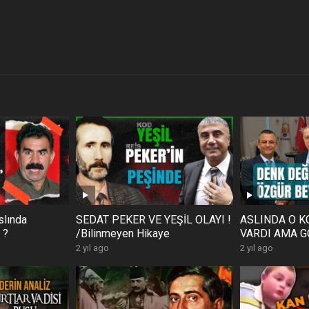
slında
SEDAT PEKER VE YEŞİL OLAYI !
ASLINDA O K
 ?
/Bilinmeyen Hikaye
VARDI AMA G
2 yıl ago
2 yıl ago