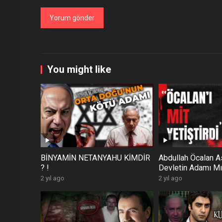
You might like
BİNYAMİN NETANYAHU KİMDİR
Abdullah Öcalan A
? !
Devletin Adamı Mı
2 yıl ago
2 yıl ago