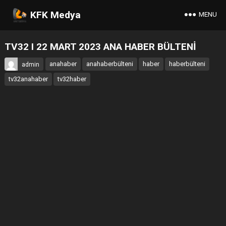
KFK Medya
MENU
TV32 I 22 MART 2023 ANA HABER BÜLTENİ
anahaber
anahaberbülteni
haber
haberbülteni
admin
tv32anahaber
tv32haber