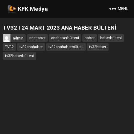
KFK Medya
MENU
TV32 I 24 MART 2023 ANA HABER BÜLTENİ
anahaber
anahaberbülteni
haber
haberbülteni
admin
TV32
tv32anahaber
tv32anahaberbülteni
tv32haber
tv32haberbülteni