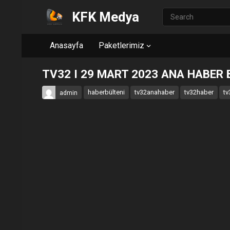
KFK Medya
Anasayfa
Paketlerimiz
TV32 I 29 MART 2023 ANA HABER 
haberbülteni
tv32anahaber
tv32haber
tv
admin