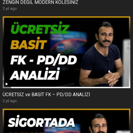
ZENGİN DEĞİL MODERN KÖLESİNİZ
2 yıl ago
ÜCRETSİZ ve BASİT FK – PD/DD ANALİZİ
2 yıl ago