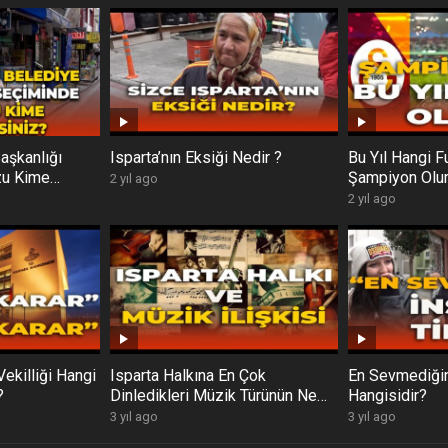
aşkanlığı
Isparta’nın Eksiği Nedir ?
Bu Yıl Hangi F
zu Kime
Şampiyon Olur
2 yıl ago
2 yıl ago
Vekilliği Hangi
Isparta Halkına En Çok
En Sevmediğin
?
Dinledikleri Müzik Türünün Ne
Hangisidir?
Olduğunu ve Müziğin Anlamını
3 yıl ago
3 yıl ago
Sorduk.