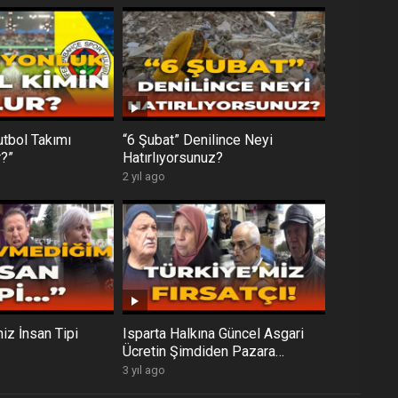
utbol Takımı
“6 Şubat” Denilince Neyi
?”
Hatırlıyorsunuz?
2 yıl ago
iz İnsan Tipi
Isparta Halkına Güncel Asgari
Ücretin Şimdiden Pazara
Yansıma Durumunu Sorduk
3 yıl ago