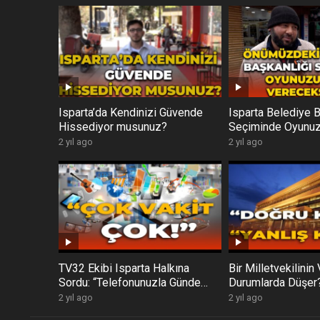
Isparta’da Kendinizi Güvende
Isparta Belediye B
Hissediyor musunuz?
Seçiminde Oyunu
Vereceksiniz?
2 yıl ago
2 yıl ago
TV32 Ekibi Isparta Halkına
Bir Milletvekilinin 
Sordu: “Telefonunuzla Günde
Durumlarda Düşer
Kaç Saat Vakit Geçiriyorsunuz?”
2 yıl ago
2 yıl ago