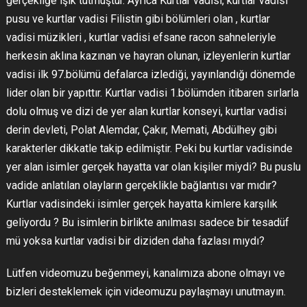
gerçekliğe ışık tutmuştur. Ayrıca Kurtlar vadisi, kurtlar vadisi
pusu ve kurtlar vadisi Filistin gibi bölümleri olan , kurtlar
vadisi müzikleri , kurtlar vadisi efsane racon sahneleriyle
herkesin aklına kazınan ve hayran olunan, izleyenlerin kurtlar
vadisi ilk 97.bölümü defalarca izlediği, yayınlandığı dönemde
lider olan bir yapıttır. Kurtlar vadisi 1.bölümden itibaren sırlarla
dolu olmuş ve dizi de yer alan kurtlar konseyi, kurtlar vadisi
derin devleti, Polat Alemdar, Çakır, Memati, Abdülhey gibi
karakterler dikkatle takip edilmiştir. Peki bu kurtlar vadisinde
yer alan isimler gerçek hayatta var olan kişiler miydi? Bu puslu
vadide anlatılan olayların gerçeklikle bağlantısı var mıdır?
Kurtlar vadisindeki isimler gerçek hayatta kimlere karşılık
geliyordu ? Bu isimlerin birlikte anılması sadece bir tesadüf
mü yoksa kurtlar vadisi bir diziden daha fazlası mıydı?
Lütfen videomuzu beğenmeyi, kanalımıza abone olmayı ve
bizleri desteklemek için videomuzu paylaşmayı unutmayın.