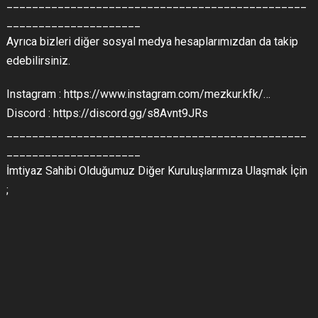
_______________________________________________
_____________________
Ayrıca bizleri diğer sosyal medya hesaplarımızdan da takip
edebilirsiniz.
Instagram : https://www.instagram.com/mezkur.kfk/…
Discord : https://discord.gg/s8Avnt9JRs
_______________________________________________
_____________________
İmtiyaz Sahibi Olduğumuz Diğer Kuruluşlarımıza Ulaşmak İçin
;