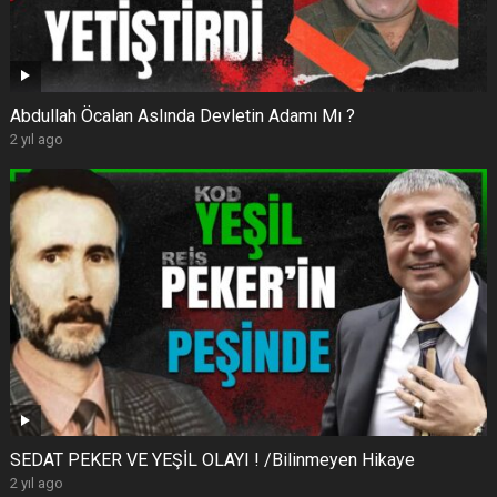
Abdullah Öcalan Aslında Devletin Adamı Mı ?
2 yıl ago
SEDAT PEKER VE YEŞİL OLAYI ! /Bilinmeyen Hikaye
2 yıl ago