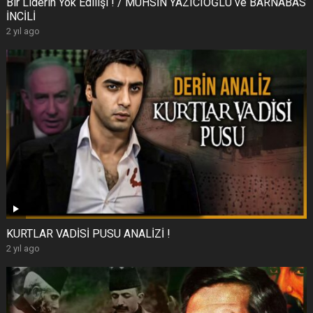
Bir Liderin Yok Edilişi ! / MUHSİN YAZICIOĞLU ve BARNABAS
İNCİLİ
2 yıl ago
KURTLAR VADİSİ PUSU ANALİZİ !
2 yıl ago