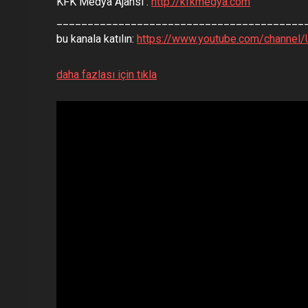
KFK Medya Ajansı :
http://kfkmedya.com
____________________________________________
bu kanala katılın:
https://www.youtube.com/channel
daha fazlası için tıkla