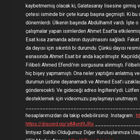
kaybetmemiş olacak ki, Galatasaray lisesine girmiş ve
çetesi isminde bir çete kurup başına geçmişti. Ki bu
dönemlerdi. Ülkenin başında Abdülhamit vardı. İşte o 
çalışmalar yapan isimlerden Ahmet Esat’ta etkilenmişt
Esat kısa zamanda adının duyulmasını sağladı. Fakat b
da dayısı için sıkıntılı bi durumdu. Çünkü dayısı res
esnasında Ahmet Esat bir anda kaçırılmıştır. Kaçırıl
Filibeli Ahmed Efendi’nin sorgusuna alınmıştı. Filibeli
hiç bişey yapmamıştı. Ona neler yaptığını anlatmış ve 
durumun üstüne dayanamadı ve Ahmed Esat’ı uzaklaşt
gönderecekti. Ve gideceği adres İngiltere’ydi. Lütf
desteklemek için videomuzu paylaşmayı unutmayın.
___________________________________________
hesaplarımızdan da takip edebilirsiniz. Instagram :
h
https://discord.gg/s8Avnt9JRs
________________
İmtiyaz Sahibi Olduğumuz Diğer Kuruluşlarımıza Ulaş