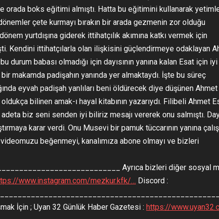
 orada boks eğitimi almıştı. Hatta bu eğitimini kullanarak yetiml
 dönemler çete kurmayı bırakın bir arada gezmenin zor olduğu
dönem yurtdışına giderek ittihatçılık akımına katkı vermek için
i. Kendini ittihatçılarla olan ilişkisini güçlendirmeye odaklayan 
u durum babası olmadığı için dayısının yanına kalan Esat için iyi
mi bir makamda padişahın yanında yer almaktaydı. İşte bu süreç
dığında eyvah padişah yanlıları beni öldürecek diye düşünen Ahmet
 oldukça bilinen amak-ı hayal kitabının yazarıydı. Filibeli Ahmet E
adeta biz seni senden iyi biliriz mesajı vererek onu salmıştı. Day
ırmaya karar verdi. Onu Musevi bir pamuk tüccarının yanına çal
en videomuzu beğenmeyi, kanalımıza abone olmayı ve bizleri
_________________________ Ayrıca bizleri diğer sosyal 
ttps://www.instagram.com/mezkur.kfk/…
Discord :
_________________________________________________
mak İçin ; Uyan 32 Günlük Haber Gazetesi :
https://www.uyan32.