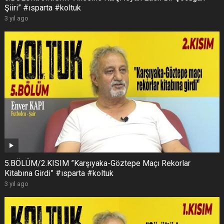
Şiiri” #ısparta #koltuk
3 yıl ago
5.BÖLÜM/2.KISIM ”Karşıyaka-Göztepe Maçı Rekorlar
Kitabına Girdi” #ısparta #koltuk
3 yıl ago