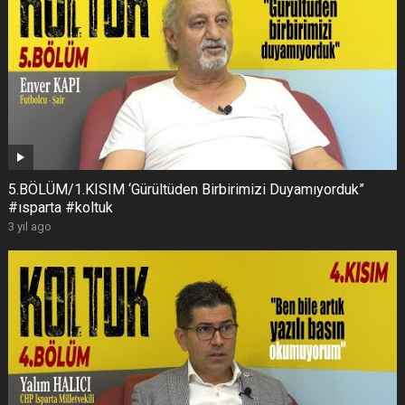
5.BÖLÜM/1.KISIM ‘Gürültüden Birbirimizi Duyamıyorduk”
#ısparta #koltuk
3 yıl ago