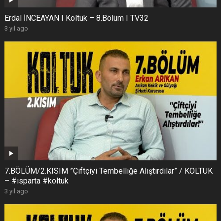
Erdal İNCEAYAN I Koltuk – 8.Bölüm I TV32
3 yıl ago
7.BÖLÜM/2.KISIM ”Çiftçiyi Tembelliğe Alıştırdılar” / KOLTUK
– #ısparta #koltuk
3 yıl ago