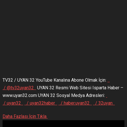
TV32 / UYAN 32 YouTube Kanalına Abone Olmak İçin:
/ @tv32uyan32
UYAN 32 Resmi Web Sitesi Isparta Haber –
www.uyan32.com UYAN 32 Sosyal Medya Adresleri:
/ uyan32
/ uyan32haber
/ haber.uyan32
/ 32uyan
Daha Fazlası İçin Tıkla