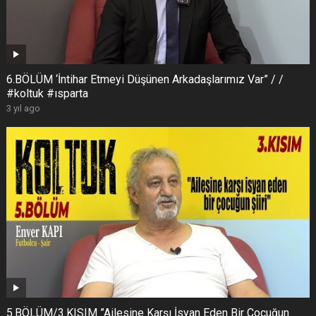
6.BÖLÜM ‘İntihar Etmeyi Düşünen Arkadaşlarımız Var” / /
#koltuk #ısparta
3 yıl ago
5.BÖLÜM/3.KISIM ”Ailesine Karşı İsyan Eden Bir Çocuğun