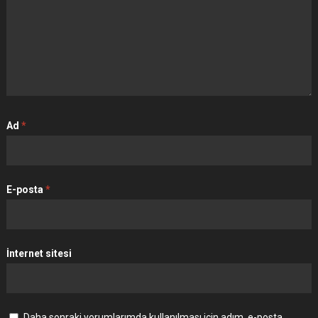
Ad
*
E-posta
*
İnternet sitesi
Daha sonraki yorumlarımda kullanılması için adım, e-posta