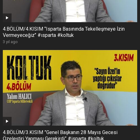
4.BÖLÜM/4.KISIM ‘’Isparta Basınında Tekelleşmeye İzin
Vermeyeceğiz’’ #ısparta #koltuk
3 yıl ago
4.BÖLÜM/3.KISIM ”Genel Başkanın 28 Mayıs Gecesi
Özeleştiri Yapması Gerekirdi” #isparta #koltuk