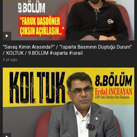
”Savaş Kimin Arasında?” / ”Isparta Basınının Düştüğü Durum”
/ KOLTUK / 9.BÖLÜM #ısparta #israil
3 yıl ago