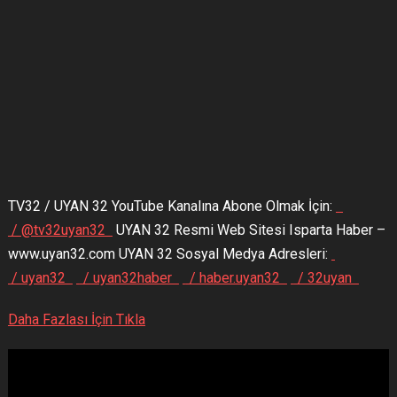
TV32 / UYAN 32 YouTube Kanalına Abone Olmak İçin:
/ @tv32uyan32
UYAN 32 Resmi Web Sitesi Isparta Haber –
www.uyan32.com UYAN 32 Sosyal Medya Adresleri:
/ uyan32
/ uyan32haber
/ haber.uyan32
/ 32uyan
Daha Fazlası İçin Tıkla