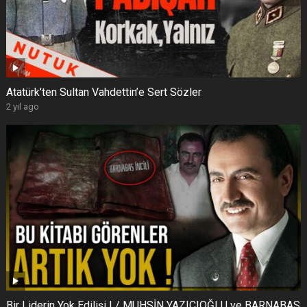
Atatürk’ten Sultan Vahdettin’e Sert Sözler
2 yıl ago
Bir Liderin Yok Edilişi ! / MUHSİN YAZICIOĞLU ve BARNABAS