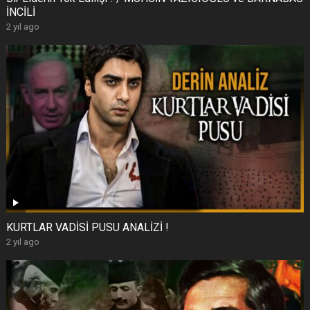
İNCİLİ
2 yıl ago
KURTLAR VADİSİ PUSU ANALİZİ !
2 yıl ago