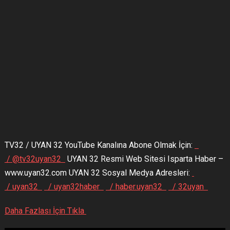
TV32 / UYAN 32 YouTube Kanalına Abone Olmak İçin:
/ @tv32uyan32
UYAN 32 Resmi Web Sitesi Isparta Haber –
www.uyan32.com UYAN 32 Sosyal Medya Adresleri:
/ uyan32
/ uyan32haber
/ haber.uyan32
/ 32uyan
Daha Fazlası İçin Tıkla