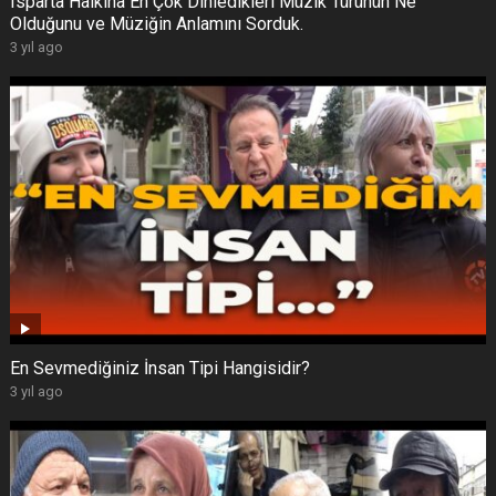
Isparta Halkına En Çok Dinledikleri Müzik Türünün Ne
Olduğunu ve Müziğin Anlamını Sorduk.
3 yıl ago
En Sevmediğiniz İnsan Tipi Hangisidir?
3 yıl ago