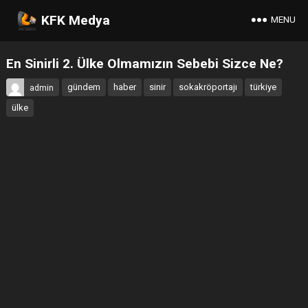
KFK Medya
MENU
En Sinirli 2. Ülke Olmamızın Sebebi Sizce Ne?
gündem
haber
sinir
sokakröportajı
türkiye
admin
ülke